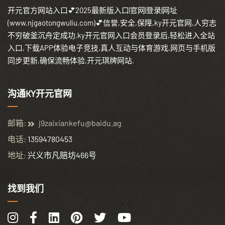
开元官方网站入口💕2025最新版入口|官网|登录|网址
(www.njgaotongwuliu.com)💕信誉,安全,保障,ky开元官网,人穷志
不穷破釜沉舟定成功.ky开元官网入口会员登录后,轻松进入全站
入口,下载APP体验电子竞技,真人互动与体育游戏,网页与手机版
同步更新,确保流畅体验,开元琪牌网站.
沟通KY开元官网
邮箱:
j9zaixiankefu@baidu.ag
电话:
13594780453
地址:
兴义市凡赔坊466号
找到我们