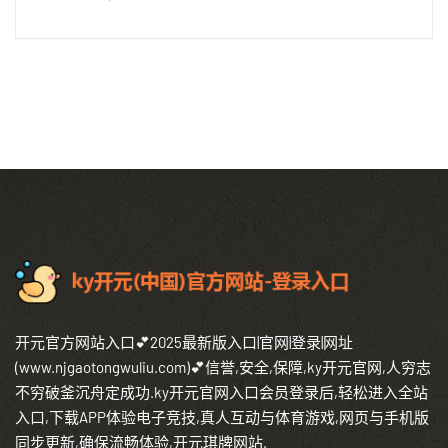
开元官方网站入口💕2025最新版入口|官网|登录|网址
(www.njgaotongwuliu.com)💕信誉,安全,保障,ky开元官网,人穷志
不穷破釜沉舟定成功.ky开元官网入口会员登录后,轻松进入全站
入口,下载APP体验电子竞技,真人互动与体育游戏,网页与手机版
同步更新,确保流畅体验,开元琪牌网站.